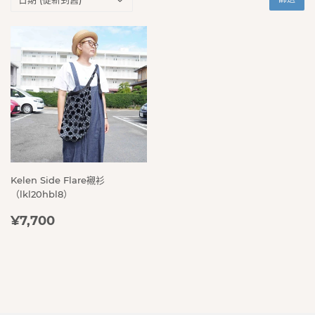
Kelen Side Flare襯衫
（lkl20hbl8）
定
¥7,700
¥7,700
價