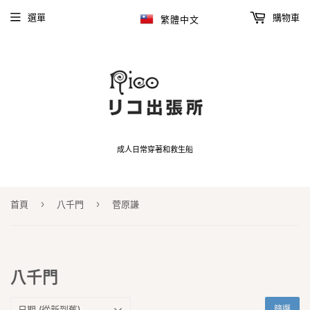
選單
購物車
繁體中文
成人日常穿著和救生船
›
›
首頁
八千門
菅原謙
八千門
篩選