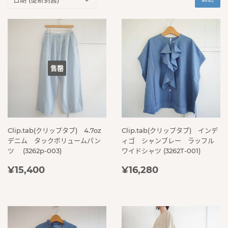
售罄
Clip.tab(クリップタブ) 4.7oz
Clip.tab(クリップタブ) インデ
デニム タックボリュームパン
ィゴ シャンブレー ラッフル
ツ (3262p-003)
ワイドシャツ (3262T-001)
定
¥15,400
定
¥16,280
¥15,400
¥16,280
價
價