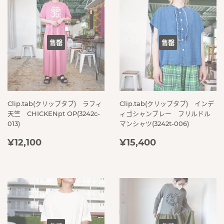
售罄
售罄
Clip.tab(クリップタブ) ラフィ
Clip.tab(クリップタブ) インデ
天竺 CHICKENpt OP(3242c-
ィゴシャンブレー フリルドル
013)
マンシャツ(3242t-006)
定
¥12,100
定
¥15,400
¥12,100
¥15,400
價
價