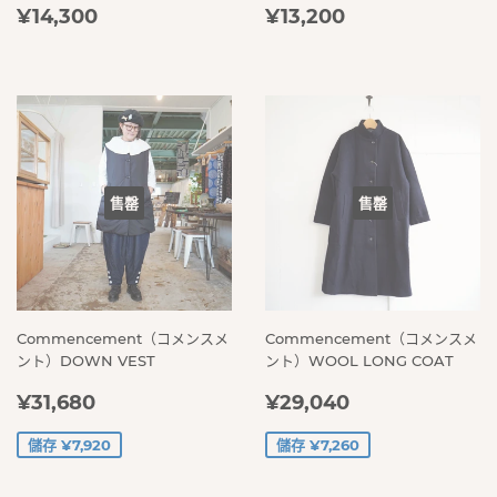
定
¥14,300
定
¥13,200
¥14,300
¥13,200
價
價
售罄
售罄
Commencement（コメンスメ
Commencement（コメンスメ
ント）DOWN VEST
ント）WOOL LONG COAT
售
¥31,680
售
¥29,040
¥31,680
¥29,040
價
價
儲存 ¥7,920
儲存 ¥7,260