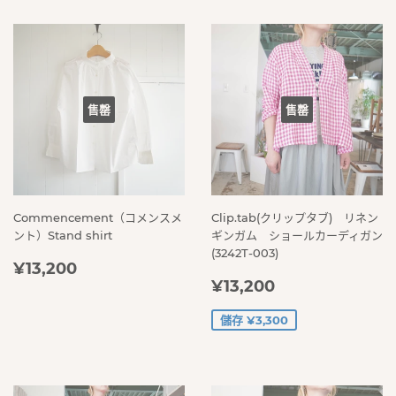
售罄
售罄
Commencement（コメンスメ
Clip.tab(クリップタブ) リネン
ント）Stand shirt
ギンガム ショールカーディガン
(3242T-003)
定
¥13,200
¥13,200
售
¥13,200
價
¥13,200
價
儲存 ¥3,300