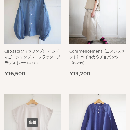
Clip.tab(クリップタブ) インデ
Commencement（コメンスメ
ィゴ シャンブレーフラッターブ
ント）ツイルガウチョパンツ
ラウス (3255T-001)
（c-295）
定
¥16,500
定
¥13,200
¥16,500
¥13,200
價
價
售罄