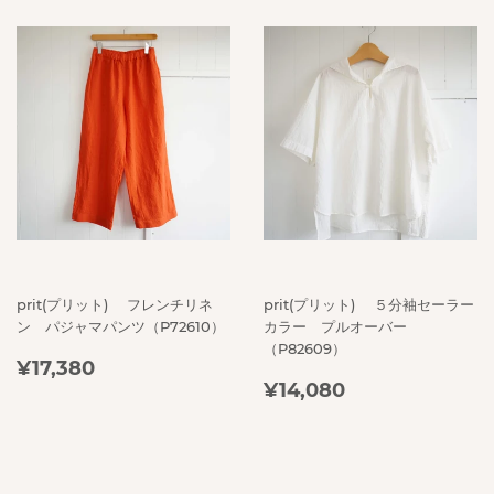
prit(プリット) フレンチリネ
prit(プリット) ５分袖セーラー
ン パジャマパンツ（P72610）
カラー プルオーバー
（P82609）
REGULAR
¥17,380
¥17,380
REGULAR
¥14,080
PRICE
¥14,080
PRICE