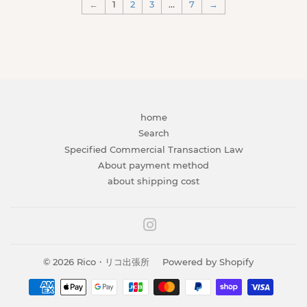
←
1
2
3
…
7
→
home
Search
Specified Commercial Transaction Law
About payment method
about shipping cost
Instagram
© 2026
Rico・リコ出張所
Powered by Shopify
Payment
icons