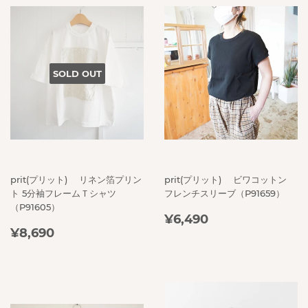
SOLD OUT
prit(プリット) リネン箔プリン
prit(プリット) ビワコットン
ト 5分袖フレームＴシャツ
フレンチスリーブ（P91659）
（P91605）
REGULAR
¥6,490
¥6,490
REGULAR
¥8,690
PRICE
¥8,690
PRICE