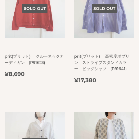
SOLD OUT
SOLD OUT
prit(プリット) クルーネックカ
prit(プリット) 高密度ポプリ
ーディガン (P91623)
ン ストライプスタンドカラ
ー ビッグシャツ (P81641)
REGULAR
¥8,690
¥8,690
REGULAR
¥17,380
PRICE
¥17,380
PRICE