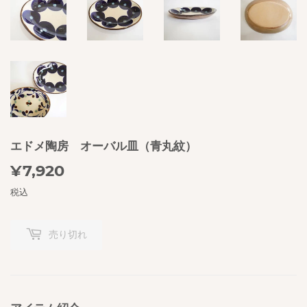
エドメ陶房 オーバル皿（青丸紋）
¥7,920
¥7,920
税込
売り切れ