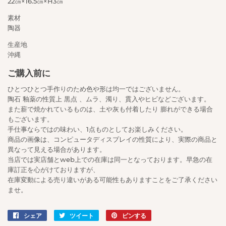
22㎝×16.5㎝×H3㎝
素材
陶器
生産地
沖縄
ご購入前に
ひとつひとつ手作りのため色や形は均一ではございません。
陶石 釉薬の性質上 黒点 、ムラ、濁り、貫入やヒビなどございます。
また薪で焼かれているものは、土や灰も付着したり 膨れができる場合
もございます。
手仕事ならではの味わい、1点ものとしてお楽しみください。
商品の画像は、コンピュータディスプレイの性質により、実際の商品と
異なって見える場合があります。
当店では実店舗とweb上での在庫は同一となっております。早急の在
庫訂正を心がけておりますが、
在庫変動による売り違いがある可能性もありますことをご了承ください
ませ。
シェア
Facebook
ツイート
Twitter
ピンする
Pinterest