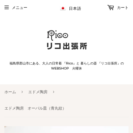
メニュー
カート
日本語
福島県郡山市にある、大人の日常着 『Rico』と 暮らしの器 『リコ出張所』の
WEBSHOP 火曜休
›
›
ホーム
エドメ陶房
エドメ陶房 オーバル皿（青丸紋）