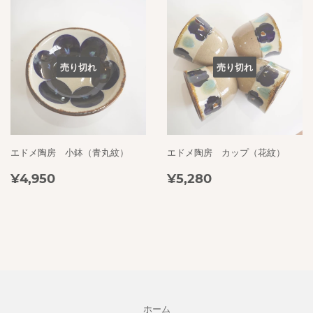
売り切れ
売り切れ
エドメ陶房 小鉢（青丸紋）
エドメ陶房 カップ（花紋）
通
¥4,950
通
¥5,280
¥4,950
¥5,280
常
常
価
価
格
格
ホーム