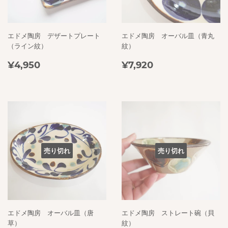
エドメ陶房 デザートプレート
エドメ陶房 オーバル皿（青丸
（ライン紋）
紋）
通
¥4,950
通
¥7,920
¥4,950
¥7,920
常
常
価
価
格
格
売り切れ
売り切れ
エドメ陶房 オーバル皿（唐
エドメ陶房 ストレート碗（貝
草）
紋）