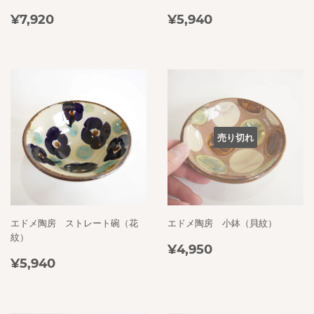
通
¥7,920
通
¥5,940
¥7,920
¥5,940
常
常
価
価
格
格
売り切れ
エドメ陶房 ストレート碗（花
エドメ陶房 小鉢（貝紋）
紋）
通
¥4,950
¥4,950
通
¥5,940
常
¥5,940
常
価
価
格
格