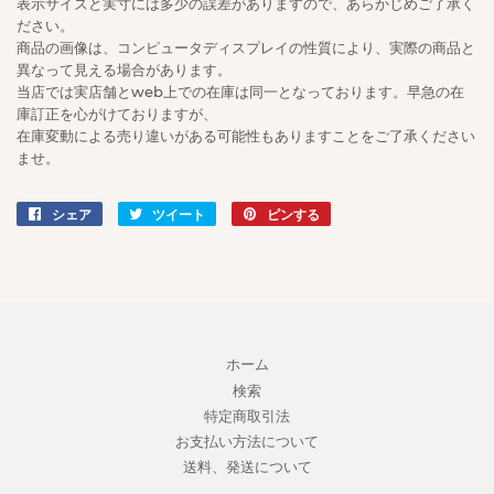
表示サイズと実寸には多少の誤差がありますので、あらかじめご了承く
ださい。
商品の画像は、コンピュータディスプレイの性質により、実際の商品と
異なって見える場合があります。
当店では実店舗とweb上での在庫は同一となっております。早急の在
庫訂正を心がけておりますが、
在庫変動による売り違いがある可能性もありますことをご了承ください
ませ。
シェア
Facebook
ツイート
Twitter
ピンする
Pinterest
で
に
で
シ
投
ピ
ェ
稿
ン
ア
す
す
す
る
る
る
ホーム
検索
特定商取引法
お支払い方法について
送料、発送について