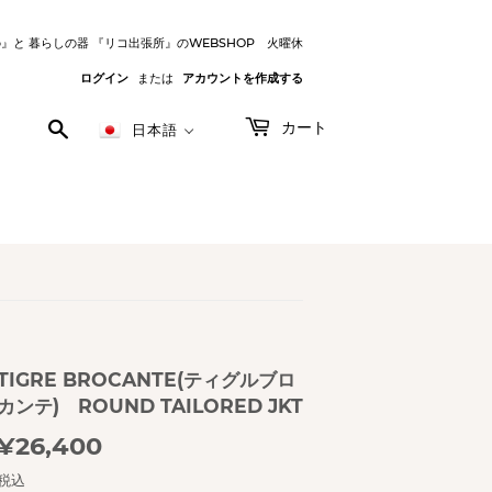
o』と 暮らしの器 『リコ出張所』のWEBSHOP 火曜休
ログイン
または
アカウントを作成する
検
カート
日本語
索
す
る
TIGRE BROCANTE(ティグルブロ
カンテ) ROUND TAILORED JKT
¥26,400
¥26,400
税込