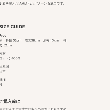
肌着を越えた洗練されたパターンも魅力です。
SIZE GUIDE
Free
約 身幅
52cm 着丈58cm 肩幅40cm 袖
丈 52cm
素材
コットン100%
生産国
日本
洗濯
可
ご購入前に
表示サイズと実寸には多少の誤差がありますの