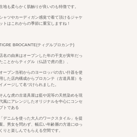
生地も柔らかく肌触りが良いのも特徴です。
シャツやカーディガン感覚で着て頂けるジャケ
ットはこれからの季節に重宝しますね！
TIGRE BROCANTE(ティグルブロカンテ)
店名の由来はオープンした年の干支が寅年だっ
たことからティグル（仏語で虎の意）、
オープン当初からのヨーロッパの古い什器を使
用した店内構成からブロカンテ（古道具屋）を
イメージして名づけられました。
そんな虎の古道具屋は藍や泥等の天然染めを現
代風にアレンジしたオリジナルを中心にコンセ
プトである
「デニムを使った大人のワークスタイル」を提
案。男女を問わず、幅広い年齢層の方達にゆっ
くりと楽しんでもらえる空間です。