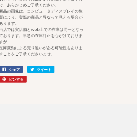
で、あらかじめご了承ください。
商品の画像は、コンピュータディスプレイの性
質により、実際の商品と異なって見える場合が
あります。
当店では実店舗とweb上での在庫は同一となっ
ております。早急の在庫訂正を心がけておりま
すが、
在庫変動による売り違いがある可能性もありま
すことをご了承くださいませ。
シェア
Facebook
ツイート
Twitter
で
に
ピンする
Pinterest
シ
投
で
ェ
稿
ピ
ア
す
ン
す
る
す
る
る