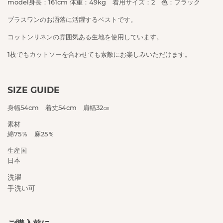
model身長：161cm 体重：49kg 着用サイズ：2 色：ブラック
プラスワンのお洒落に活躍するベストです。
コットンリネンの雰囲気ある生地を使用しています。
1枚でもカットソーを合わせても素敵にお楽しみいただけます。
SIZE GUIDE
身幅54cm 着丈54cm 肩幅32㎝
素材
綿75％ 麻25％
生産国
日本
洗濯
手
洗い可