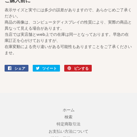
ご購入前に
表示サイズと実寸には多少の誤差がありますので、あらかじめご了承く
ださい。
商品の画像は、コンピュータディスプレイの性質により、実際の商品と
異なって見える場合があります。
当店では実店舗とweb上での在庫は同一となっております。早急の在
庫訂正を心がけておりますが、
在庫変動による売り違いがある可能性もありますことをご了承ください
ませ。
シェア
Facebook
ツイート
Twitter
ピンする
Pinterest
で
に
で
シ
投
ピ
ェ
稿
ン
ア
す
す
す
る
る
る
ホーム
検索
特定商取引法
お支払い方法について