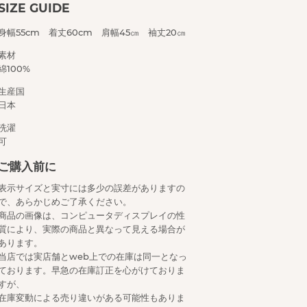
SIZE GUIDE
身幅55cm 着丈60cm 肩幅45㎝ 袖丈20㎝
素材
綿100%
生産国
日本
洗濯
可
ご購入前に
表示サイズと実寸には多少の誤差がありますの
で、あらかじめご了承ください。
商品の画像は、コンピュータディスプレイの性
質により、実際の商品と異なって見える場合が
あります。
当店では実店舗とweb上での在庫は同一となっ
ております。早急の在庫訂正を心がけておりま
すが、
在庫変動による売り違いがある可能性もありま