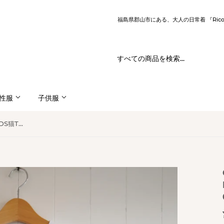
福島県郡山市にある、大人の日常着 『Ric
性服
子供服
grin(グリン) エーゲ海 FRIENDS猫Tシャツ（8252C-030）