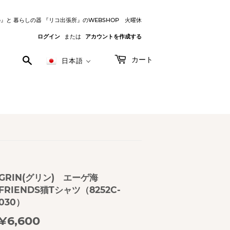
o』と 暮らしの器 『リコ出張所』のWEBSHOP 火曜休
ログイン
または
アカウントを作成する
検
カート
日本語
索
す
る
GRIN(グリン) エーゲ海
FRIENDS猫Tシャツ（8252C-
030）
¥6,600
¥6,600