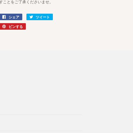
すことをご了承くださいませ。
シェア
Facebook
ツイート
Twitter
で
に
ピンする
Pinterest
シ
投
で
ェ
稿
ピ
ア
す
ン
す
る
す
る
る