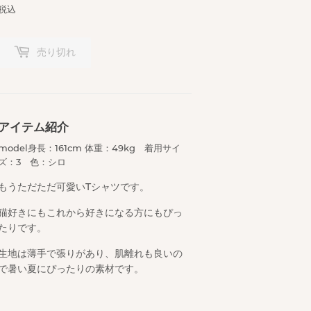
税込
売り切れ
アイテム紹介
model身長：161cm 体重：49kg 着用サイ
ズ：3 色：シロ
もうただただ可愛いTシャツです。
猫好きにもこれから好きになる方にもぴっ
たりです。
生地は薄手で張りがあり、肌離れも良いの
で暑い夏にぴったりの素材です。