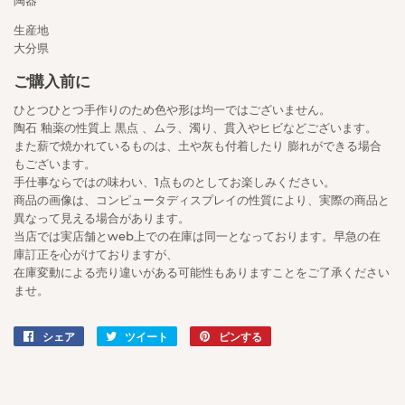
生産地
大分県
ご購入前に
ひとつひとつ手作りのため色や形は均一ではございません。
陶石 釉薬の性質上 黒点 、ムラ、濁り、貫入やヒビなどございます。
また薪で焼かれているものは、土や灰も付着したり 膨れができる場合
もございます。
手仕事ならではの味わい、1点ものとしてお楽しみください。
商品の画像は、コンピュータディスプレイの性質により、実際の商品と
異なって見える場合があります。
当店では実店舗とweb上での在庫は同一となっております。早急の在
庫訂正を心がけておりますが、
在庫変動による売り違いがある可能性もありますことをご了承ください
ませ。
シェア
Facebook
ツイート
Twitter
ピンする
Pinterest
で
に
で
シ
投
ピ
ェ
稿
ン