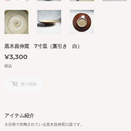
黒木昌伸窯 7寸皿（藁引き 白）
¥3,300
¥3,300
税込
売り切れ
アイテム紹介
大分県で作陶されている黒木昌伸窯の器です。