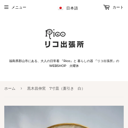
メニュー
カート
日本語
福島県郡山市にある、大人の日常着 『Rico』と 暮らしの器 『リコ出張所』の
WEBSHOP 火曜休
›
ホーム
黒木昌伸窯 7寸皿（藁引き 白）