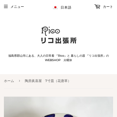
メニュー
カート
日本語
福島県郡山市にある、大人の日常着 『Rico』と 暮らしの器 『リコ出張所』の
WEBSHOP 火曜休
›
ホーム
陶房眞喜屋 7寸皿（花唐草）