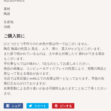
Φ21.5㎝×h4㎝
素材
陶器
生産地
沖縄
ご購入前に
ひとつひとつ手作りのため色や形は均一ではございません。
陶石 釉薬の性質上 黒点 、ムラ、濁り、貫入やヒビなどございます。
また薪で焼かれているものは、土や灰も付着したり 膨れができる場合
もございます。
手仕事ならではの味わい、1点ものとしてお楽しみください。
商品の画像は、コンピュータディスプレイの性質により、実際の商品と
異なって見える場合があります。
当店では実店舗とweb上での在庫は同一となっております。早急の在
庫訂正を心がけておりますが、
在庫変動による売り違いがある可能性もありますことをご了承ください
ませ。
シェア
Facebook
ツイート
Twitter
ピンする
Pinterest