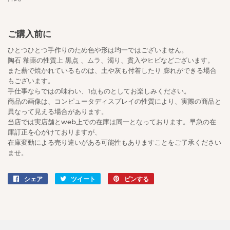
ご購入前に
ひとつひとつ手作りのため色や形は均一ではございません。
陶石 釉薬の性質上 黒点 、ムラ、濁り、貫入やヒビなどございます。
また薪で焼かれているものは、土や灰も付着したり 膨れができる場合
もございます。
手仕事ならではの味わい、1点ものとしてお楽しみください。
商品の画像は、コンピュータディスプレイの性質により、実際の商品と
異なって見える場合があります。
当店では実店舗とweb上での在庫は同一となっております。早急の在
庫訂正を心がけておりますが、
在庫変動による売り違いがある可能性もありますことをご了承ください
ませ。
シェア
Facebook
ツイート
Twitter
ピンする
Pinterest
で
に
で
シ
投
ピ
ェ
稿
ン
ア
す
す