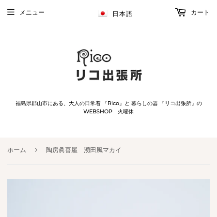
メニュー
カート
日本語
福島県郡山市にある、大人の日常着 『Rico』と 暮らしの器 『リコ出張所』の
WEBSHOP 火曜休
›
ホーム
陶房眞喜屋 湧田風マカイ