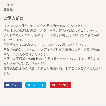
生産地
鹿児島
ご購入前に
ひとつひとつ手作りのため色や形は均一ではございません。
陶石 釉薬の性質上 黒点 、ムラ、濁り、貫入やヒビなどございます。
また薪で焼かれているものは、土や灰も付着したり 膨れができる場合
もございます。
手仕事ならではの味わい、1点ものとしてお楽しみください。
商品の画像は、コンピュータディスプレイの性質により、実際の商品と
異なって見える場合があります。
当店では実店舗とweb上での在庫は同一となっております。早急の在
庫訂正を心がけておりますが、
在庫変動による売り違いがある可能性もありますことをご了承ください
ませ。
シェア
Facebook
ツイート
Twitter
ピンする
Pinterest
で
に
で
シ
投
ピ
ェ
稿
ン
ア
す
す