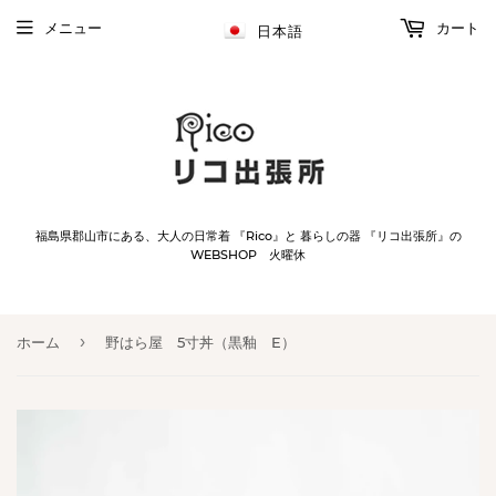
メニュー
カート
日本語
福島県郡山市にある、大人の日常着 『Rico』と 暮らしの器 『リコ出張所』の
WEBSHOP 火曜休
›
ホーム
野はら屋 5寸丼（黒釉 E）