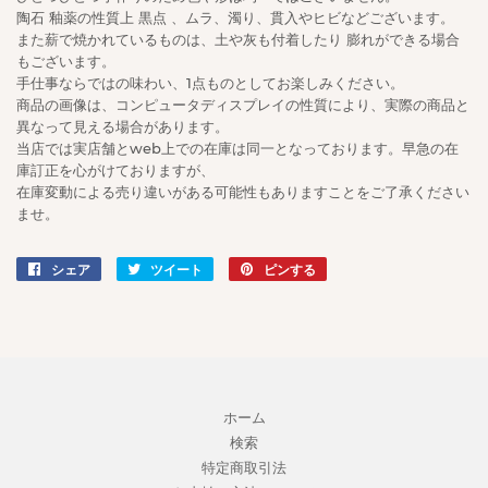
陶石 釉薬の性質上 黒点 、ムラ、濁り、貫入やヒビなどございます。
また薪で焼かれているものは、土や灰も付着したり 膨れができる場合
もございます。
手仕事ならではの味わい、1点ものとしてお楽しみください。
商品の画像は、コンピュータディスプレイの性質により、実際の商品と
異なって見える場合があります。
当店では実店舗とweb上での在庫は同一となっております。早急の在
庫訂正を心がけておりますが、
在庫変動による売り違いがある可能性もありますことをご了承ください
ませ。
シェア
Facebook
ツイート
Twitter
ピンする
Pinterest
で
に
で
シ
投
ピ
ェ
稿
ン
ア
す
す
す
る
る
る
ホーム
検索
特定商取引法