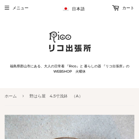
メニュー
カート
日本語
福島県郡山市にある、大人の日常着 『Rico』と 暮らしの器 『リコ出張所』の
WEBSHOP 火曜休
›
ホーム
野はら屋 4.5寸浅鉢 （A）