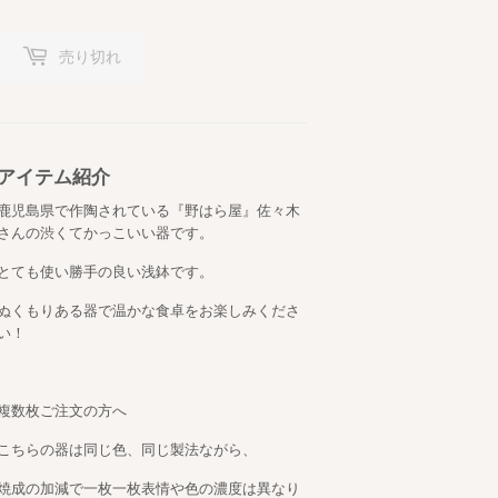
売り切れ
アイテム紹介
鹿児島県で作陶されている『野はら屋』佐々木
さんの渋くてかっこいい器です
。
とても使い勝手の良い浅鉢です。
ぬくもりある器で温かな食卓をお楽しみくださ
い！
複数枚ご注文の方へ
こちらの器は同じ色、同じ製法ながら、
焼成の加減で一枚一枚表情や色の濃度は異なり