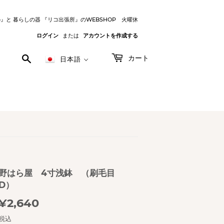
o』と 暮らしの器 『リコ出張所』のWEBSHOP 火曜休
ログイン
または
アカウントを作成する
検
カート
日本語
索
す
る
野はら屋 4寸浅鉢 （刷毛目
D）
¥2,640
¥2,640
税込