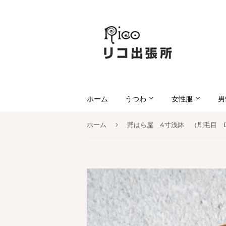
ホーム
うつわ
女性服
男
›
ホーム
野はら屋 4寸浅鉢 （刷毛目 