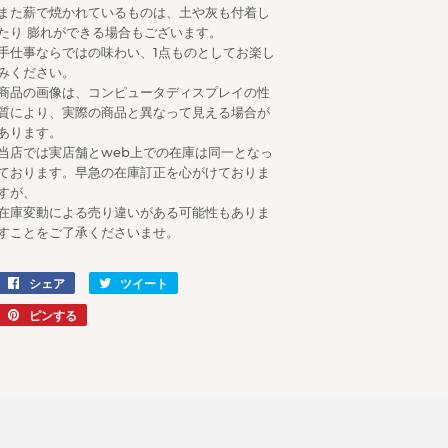
また薪で焼かれているものは、土や灰も付着し
たり 膨れができる場合もございます。
手仕事ならではの味わい、1点ものとしてお楽し
みください。
商品の画像は、コンピュータディスプレイの性
質により、実際の商品と異なって見える場合が
あります。
当店では実店舗とweb上での在庫は同一となっ
ております。早急の在庫訂正を心がけておりま
すが、
在庫変動による売り違いがある可能性もありま
すことをご了承くださいませ。
シェア
Facebook
ツイート
Twitter
で
に
ピンする
Pinterest
シ
投
で
ェ
稿
ピ
ア
す
ン
す
る
す
る
る