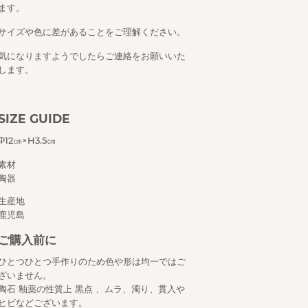
ます。
サイズや色に差があることをご理解ください。
気になりますようでしたらご連絡をお願いいた
します。
SIZE GUIDE
Φ12㎝×H3.5㎝
素材
陶器
生産地
鹿児島
ご購入前に
ひとつひとつ手作りのため色や形は均一ではご
ざいません。
陶石 釉薬の性質上 黒点 、ムラ、濁り、貫入や
ヒビなどございます。