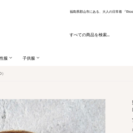
福島県郡山市にある、大人の日常着 『Ric
性服
子供服
D）