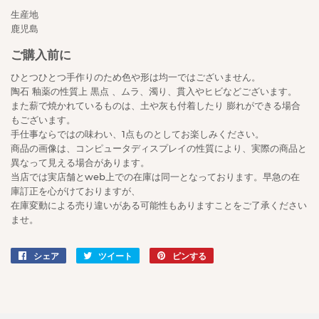
生産地
鹿児島
ご購入前に
ひとつひとつ手作りのため色や形は均一ではございません。
陶石 釉薬の性質上 黒点 、ムラ、濁り、貫入やヒビなどございます。
また薪で焼かれているものは、土や灰も付着したり 膨れができる場合
もございます。
手仕事ならではの味わい、1点ものとしてお楽しみください。
商品の画像は、コンピュータディスプレイの性質により、実際の商品と
異なって見える場合があります。
当店では実店舗とweb上での在庫は同一となっております。早急の在
庫訂正を心がけておりますが、
在庫変動による売り違いがある可能性もありますことをご了承ください
ませ。
シェア
Facebook
ツイート
Twitter
ピンする
Pinterest
で
に
で
シ
投
ピ
ェ
稿
ン
ア
す
す