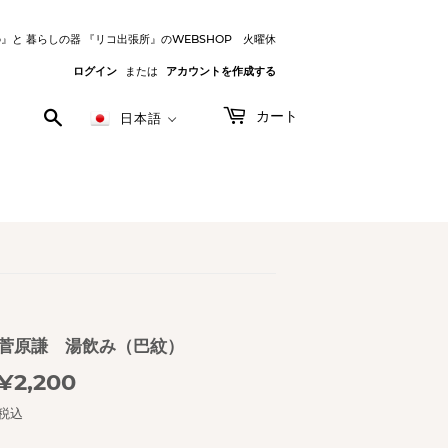
o』と 暮らしの器 『リコ出張所』のWEBSHOP 火曜休
ログイン
または
アカウントを作成する
検
カート
日本語
索
す
る
菅原謙 湯飲み（巴紋）
¥2,200
¥2,200
税込