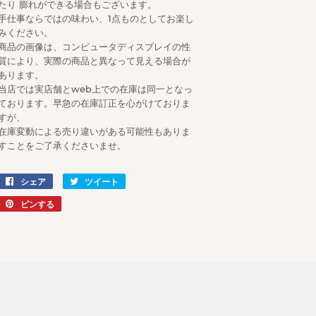
たり 膨れができる場合もございます。
手仕事ならではの味わい、1点ものとしてお楽し
みください。
商品の画像は、コンピュータディスプレイの性
質により、実際の商品と異なって見える場合が
あります。
当店では実店舗とweb上での在庫は同一となっ
ております。早急の在庫訂正を心がけておりま
すが、
在庫変動による売り違いがある可能性もありま
すことをご了承くださいませ。
シェア
Facebook
ツイート
Twitter
で
に
ピンする
Pinterest
シ
投
で
ェ
稿
ピ
ア
す
ン
す
る
す
る
る