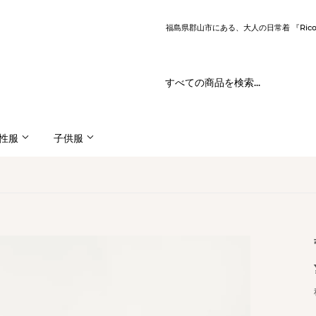
福島県郡山市にある、大人の日常着 『Ric
性服
子供服