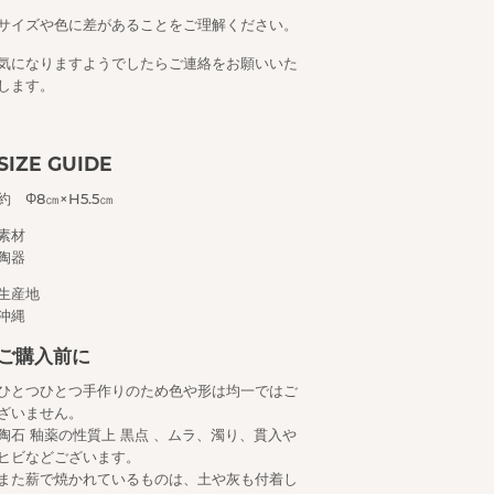
サイズや色に差があることをご理解ください。
気になりますようでしたらご連絡をお願いいた
します。
SIZE GUIDE
約 Φ8㎝×H5.5㎝
素材
陶器
生産地
沖縄
ご購入前に
ひとつひとつ手作りのため色や形は均一ではご
ざいません。
陶石 釉薬の性質上 黒点 、ムラ、濁り、貫入や
ヒビなどございます。
また薪で焼かれているものは、土や灰も付着し