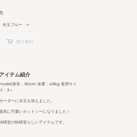
色
売り切れ
アイテム紹介
model身長：161cm 体重：49kg 着用サイ
ズ：3＋
ボーダーに水玉を加えました。
最高に可愛いカットソーになりました！
快晴堂の快晴堂らしいアイテムです。