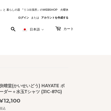
o』と 暮らしの器 『リコ出張所』のWEBSHOP 火曜休
ログイン
または
アカウントを作成する
検
カート
日本語
索
す
る
快晴堂(かいせいどう) HAYATE ボ
ーダー＋水玉Tシャツ (31C-87G)
¥12,100
¥12,100
税込