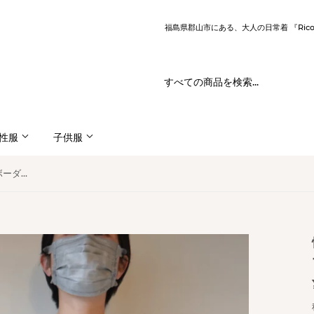
福島県郡山市にある、大人の日常着 『Ric
性服
子供服
快晴堂(かいせいどう) HAYATE ボーダー＋水玉Tシャツ (31C-87G)