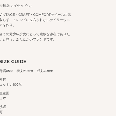
快晴堂(カイセイドウ)
VINTAGE・CRAFT・COMFORTをベースに気
取らず、トレンドに左右されないデイリーウエ
アを作り、
全ての元少年少女にとって素敵な存在でありた
いと願う、あたたかいブランドです。
SIZE GUIDE
身幅65㎝ 着丈60cm 裄丈40cm
素材
コットン100％
生産国
日本
洗濯
可