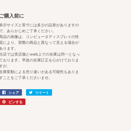
ご購入前に
表示サイズと実寸には多少の誤差がありますの
で、あらかじめご了承ください。
商品の画像は、コンピュータディスプレイの性
質により、実際の商品と異なって見える場合が
あります。
当店では実店舗とweb上での在庫は同一となっ
ております。早急の在庫訂正を心がけておりま
すが、
在庫変動による売り違いがある可能性もありま
すことをご了承くださいませ。
シェア
Facebook
ツイート
Twitter
で
に
ピンする
Pinterest
シ
投
で
ェ
稿
ピ
ア
す
ン
す
る
す
る