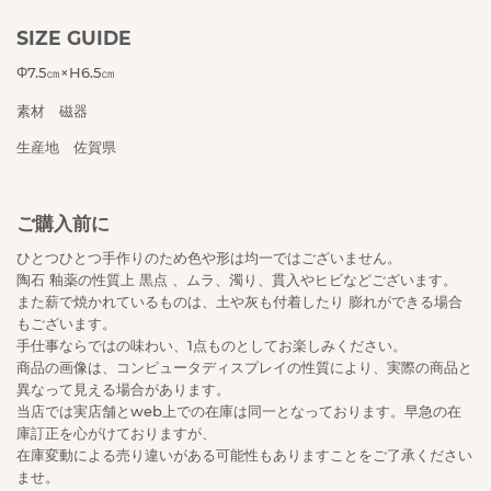
SIZE GUIDE
Φ7.5㎝×H6.5㎝
素材 磁器
生産地 佐賀県
ご購入前に
ひとつひとつ手作りのため色や形は均一ではございません。
陶石 釉薬の性質上 黒点 、ムラ、濁り、貫入やヒビなどございます。
また薪で焼かれているものは、土や灰も付着したり 膨れができる場合
もございます。
手仕事ならではの味わい、1点ものとしてお楽しみください。
商品の画像は、コンピュータディスプレイの性質により、実際の商品と
異なって見える場合があります。
当店では実店舗とweb上での在庫は同一となっております。早急の在
庫訂正を心がけておりますが、
在庫変動による売り違いがある可能性もありますことをご了承ください
ませ。