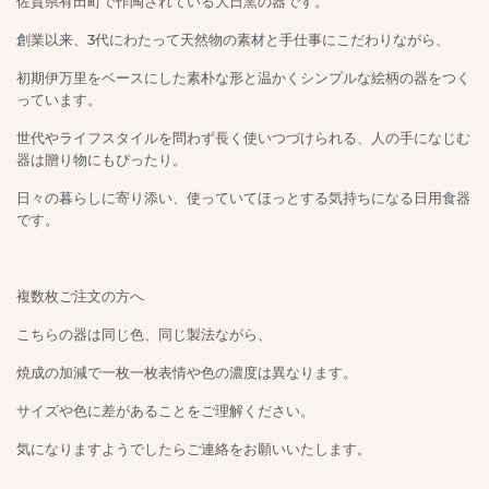
佐賀県有田町で作陶されている大日窯の器です。
創業以来、3代にわたって天然物の素材と手仕事にこだわりながら、
初期伊万里をベースにした素朴な形と温かくシンプルな絵柄の器をつく
っています。
世代やライフスタイルを問わず長く使いつづけられる、人の手になじむ
器は贈り物にもぴったり。
日々の暮らしに寄り添い、使っていてほっとする気持ちになる日用食器
です。
複数枚ご注文の方へ
こちらの器は同じ色、同じ製法ながら、
焼成の加減で一枚一枚表情や色の濃度は異なります。
サイズや色に差があることをご理解ください。
気になりますようでしたらご連絡をお願いいたします。