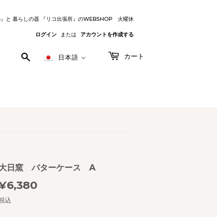
o』と 暮らしの器 『リコ出張所』のWEBSHOP 火曜休
ログイン
または
アカウントを作成する
検
カート
日本語
索
す
る
大日窯 バターケース A
¥6,380
¥6,380
税込