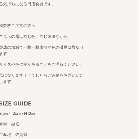
る気持ちになる日用食器です。
複数枚ご注文の方へ
こちらの器は同じ色、同じ製法ながら、
焼成の加減で一枚一枚表情や色の濃度は異なり
ます。
サイズや色に差があることをご理解ください。
気になりますようでしたらご連絡をお願いいた
します。
SIZE GUIDE
8.5㎝×12cm×H12㎝
素材 磁器
生産地 佐賀県