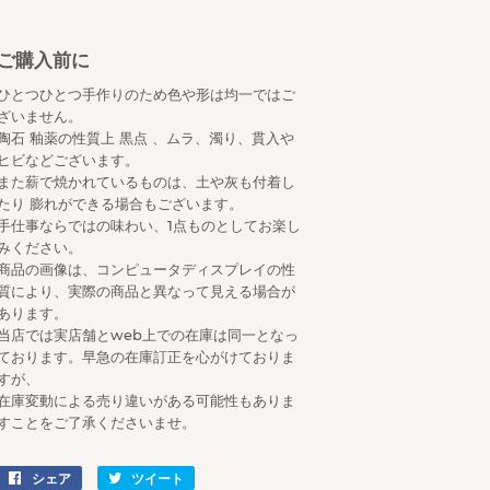
ご購入前に
ひとつひとつ手作りのため色や形は均一ではご
ざいません。
陶石 釉薬の性質上 黒点 、ムラ、濁り、貫入や
ヒビなどございます。
また薪で焼かれているものは、土や灰も付着し
たり 膨れができる場合もございます。
手仕事ならではの味わい、1点ものとしてお楽し
みください。
商品の画像は、コンピュータディスプレイの性
質により、実際の商品と異なって見える場合が
あります。
当店では実店舗とweb上での在庫は同一となっ
ております。早急の在庫訂正を心がけておりま
すが、
在庫変動による売り違いがある可能性もありま
すことをご了承くださいませ。
シェア
Facebook
ツイート
Twitter