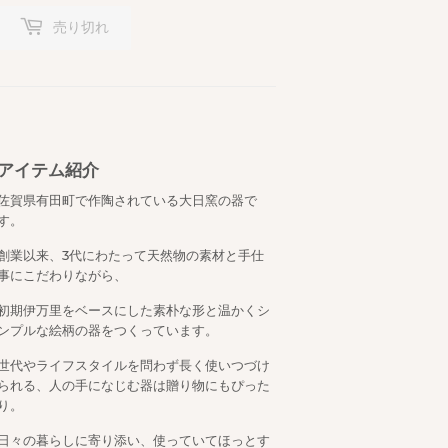
売り切れ
アイテム紹介
佐賀県有田町で作陶されている大日窯の器で
す。
創業以来、3代にわたって天然物の素材と手仕
事にこだわりながら、
初期伊万里をベースにした素朴な形と温かくシ
ンプルな絵柄の器をつくっています。
世代やライフスタイルを問わず長く使いつづけ
られる、人の手になじむ器は贈り物にもぴった
り。
日々の暮らしに寄り添い、使っていてほっとす