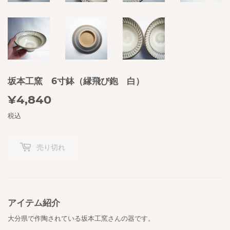
坂本工窯 6寸鉢（縁飛び鉋 白）
¥4,840
¥4,840
税込
売り切れ
アイテム紹介
大分県で作陶されている坂本工窯さんの器です。