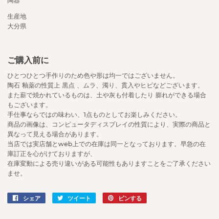
生産地
大分県
ご購入前に
ひとつひとつ手作りのため色や形は均一ではございません。
陶石 釉薬の性質上 黒点 、ムラ、濁り、貫入やヒビなどございます。
また薪で焼かれているものは、土や灰も付着したり 膨れができる場合
もございます。
手仕事ならではの味わい、1点ものとしてお楽しみください。
商品の画像は、コンピュータディスプレイの性質により、実際の商品と
異なって見える場合があります。
当店では実店舗とweb上での在庫は同一となっております。早急の在
庫訂正を心がけておりますが、
在庫変動による売り違いがある可能性もありますことをご了承ください
ませ。
シェア
Facebook
ツイート
Twitter
ピンする
Pinterest
で
に
で