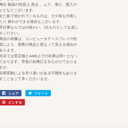
陶石 釉薬の性質上 黒点 、ムラ、濁り、貫入や
ヒビなどございます。
また薪で焼かれているものは、土や灰も付着し
たり 膨れができる場合もございます。
手仕事ならではの味わい、1点ものとしてお楽し
みください。
商品の画像は、コンピュータディスプレイの性
質により、実際の商品と異なって見える場合が
あります。
当店では実店舗とweb上での在庫は同一となっ
ております。早急の在庫訂正を心がけておりま
すが、
在庫変動による売り違いがある可能性もありま
すことをご了承くださいませ。
シェア
Facebook
ツイート
Twitter
で
に
ピンする
Pinterest
シ
投
で
ェ
稿
ピ
ア
す
ン
す
る
す