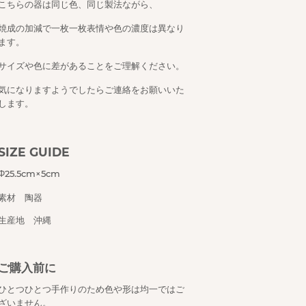
こちらの器は同じ色、同じ製法ながら、
焼成の加減で一枚一枚表情や色の濃度は異なり
ます。
サイズや色に差があることをご理解ください。
気になりますようでしたらご連絡をお願いいた
します。
SIZE GUIDE
Φ25.5cm×5cm
素材 陶器
生産地 沖縄
ご購入前に
ひとつひとつ手作りのため色や形は均一ではご
ざいません。