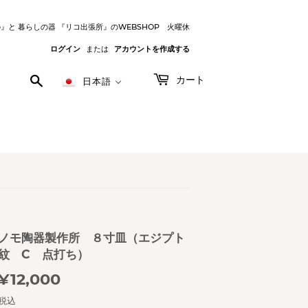
o』と 暮らしの器 『リコ出張所』のWEBSHOP 火曜休
ログイン
または
アカウントを作成する
検
カート
日本語
索
す
る
ノモ陶器製作所 ８寸皿（エジプト
紋 C 点打ち）
¥12,000
¥12,000
税込