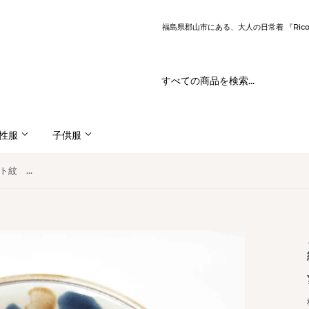
福島県郡山市にある、大人の日常着 『Ric
性服
子供服
ノモ陶器製作所 ８寸皿（エジプト紋 C 点打ち）