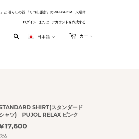
o』と 暮らしの器 『リコ出張所』のWEBSHOP 火曜休
ログイン
または
アカウントを作成する
検
カート
日本語
索
す
る
STANDARD SHIRT(スタンダード
シャツ) PUJOL RELAX ピンク
¥17,600
¥17,600
税込