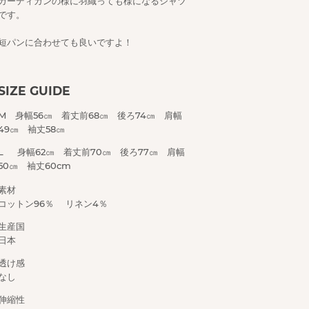
カーディガンの様に羽織っても様になるシャツ
です。
短パンに合わせても良いですよ！
SIZE GUIDE
M 身幅56㎝ 着丈前68㎝ 後ろ74㎝ 肩幅
49㎝ 袖丈58㎝
L 身幅62㎝ 着丈前70㎝ 後ろ77㎝ 肩幅
50㎝ 袖丈60cm
素材
コットン96％ リネン4％
生産国
日本
透け感
なし
伸縮性