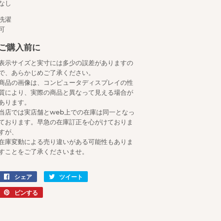
なし
洗濯
可
ご購入前に
表示サイズと実寸には多少の誤差がありますの
で、あらかじめご了承ください。
商品の画像は、コンピュータディスプレイの性
質により、実際の商品と異なって見える場合が
あります。
当店では実店舗とweb上での在庫は同一となっ
ております。早急の在庫訂正を心がけておりま
すが、
在庫変動による売り違いがある可能性もありま
すことをご了承くださいませ。
シェア
Facebook
ツイート
Twitter
で
に
ピンする
Pinterest
シ
投
で
ェ
稿
ピ
ア
す