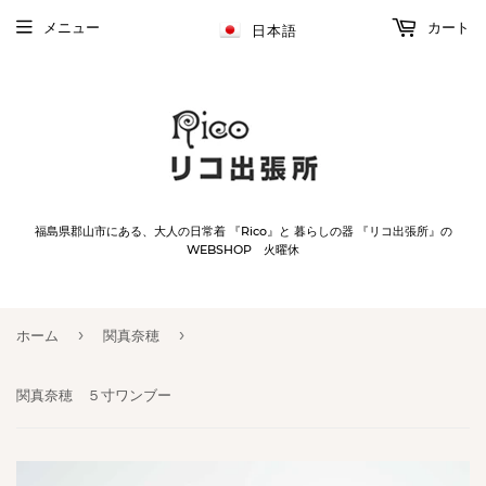
メニュー
カート
日本語
福島県郡山市にある、大人の日常着 『Rico』と 暮らしの器 『リコ出張所』の
WEBSHOP 火曜休
›
›
ホーム
関真奈穂
関真奈穂 ５寸ワンブー