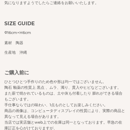
気になりますようでしたらご連絡をお願いいたします。
SIZE GUIDE
Φ16cm×H6cm
素材 陶器
生産地 沖縄
ご購入前に
ひとつひとつ手作りのため色や形は均一ではございません。
陶石 釉薬の性質上 黒点 、ムラ、濁り、貫入やヒビなどございます。
また薪で焼かれているものは、土や灰も付着したり 膨れができる場合
もございます。
手仕事ならではの味わい、1点ものとしてお楽しみください。
商品の画像は、コンピュータディスプレイの性質により、実際の商品と
異なって見える場合があります。
当店では実店舗とweb上での在庫は同一となっております。早急の在
庫訂正を心がけておりますが、